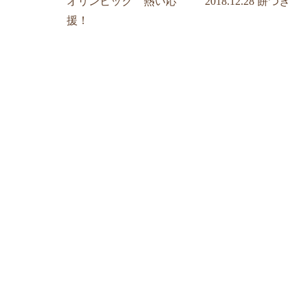
オリンピック 熱い応
2018.12.28 餅つき
援！