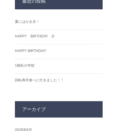
最近の投稿
夏にはかき氷！
HAPPY BIRTHDAY ➁
HAPPY BIRTHDAY!
1階杜の学校
回転寿司食べに行きました！！
アーカイブ
2026年8月