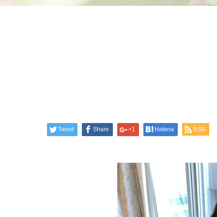
Tweet
Share
+1
Hatena
RSS