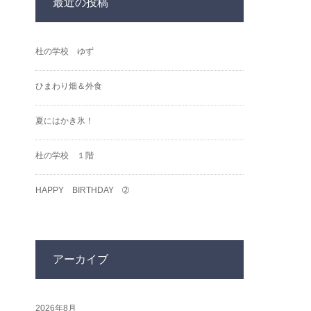
最近の投稿
杜の学校 ゆず
ひまわり畑＆外食
夏にはかき氷！
杜の学校 １階
HAPPY BIRTHDAY ➁
アーカイブ
2026年8月