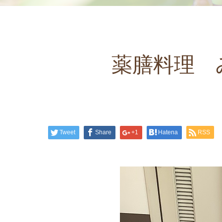
薬膳料理 
Tweet
Share
+1
Hatena
RSS