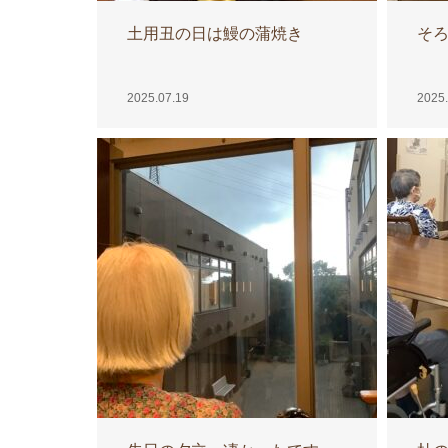
土用丑の日は鰻の蒲焼き
そ
2025.07.19
2025.