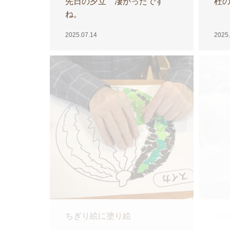
先日の夕立 凄かったです
杜
ね。
2025.07.14
2025.
ちぎり絵に塗り絵
１