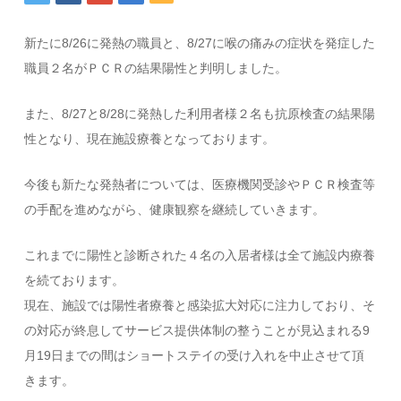
新たに8/26に発熱の職員と、8/27に喉の痛みの症状を発症した
職員２名がＰＣＲの結果陽性と判明しました。
また、8/27と8/28に発熱した利用者様２名も抗原検査の結果陽
性となり、現在施設療養となっております。
今後も新たな発熱者については、医療機関受診やＰＣＲ検査等
の手配を進めながら、健康観察を継続していきます。
これまでに陽性と診断された４名の入居者様は全て施設内療養
を続ております。
現在、施設では陽性者療養と感染拡大対応に注力しており、そ
の対応が終息してサービス提供体制の整うことが見込まれる9
月19日までの間はショートステイの受け入れを中止させて頂
きます。