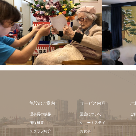
施設のご案内
サービス内容
ご
理事長の挨拶
医療について
ご
施設概要
ショートステイ
スタッフ紹介
お食事