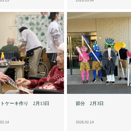
トケーキ作り 2月13日
節分 2月3日
02.14
2026.02.14
２階 （1月1日、3日）
元旦 「お屠蘇」