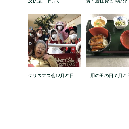
反抗鬼、そして...
費・居住費と高額介..
クリスマス会12月25日
土用の丑の日７月21