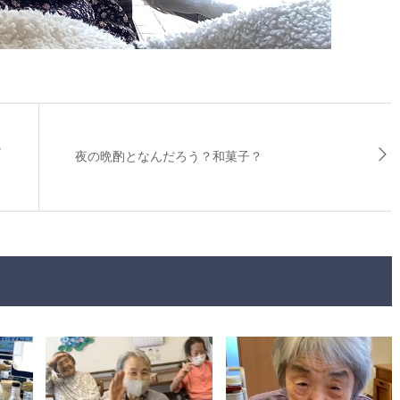
し
夜の晩酌となんだろう？和菓子？