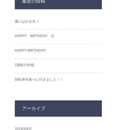
最近の投稿
夏にはかき氷！
HAPPY BIRTHDAY ➁
HAPPY BIRTHDAY!
1階杜の学校
回転寿司食べに行きました！！
アーカイブ
2026年8月