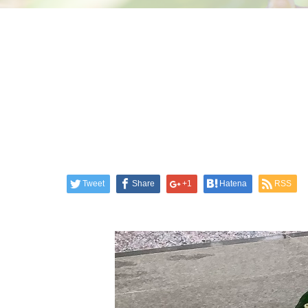
Tweet
Share
+1
Hatena
RSS