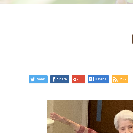
Tweet
Share
+1
Hatena
RSS