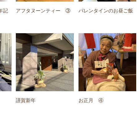
年記
アフタヌーンティー ③
バレンタインのお昼ご飯
謹賀新年
お正月 ④