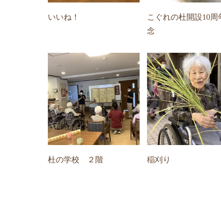
いいね！
こぐれの杜開設10周
念
杜の学校 ２階
稲刈り