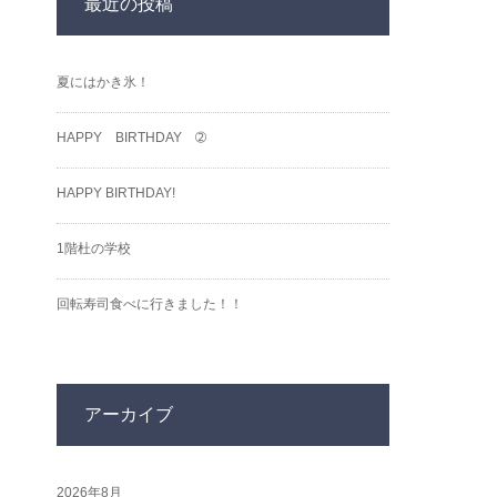
最近の投稿
夏にはかき氷！
HAPPY BIRTHDAY ➁
HAPPY BIRTHDAY!
1階杜の学校
回転寿司食べに行きました！！
アーカイブ
2026年8月