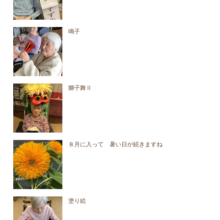
鳴子
獅子舞Ⅱ
８月に入って 暑い日が続きますね
塗り絵