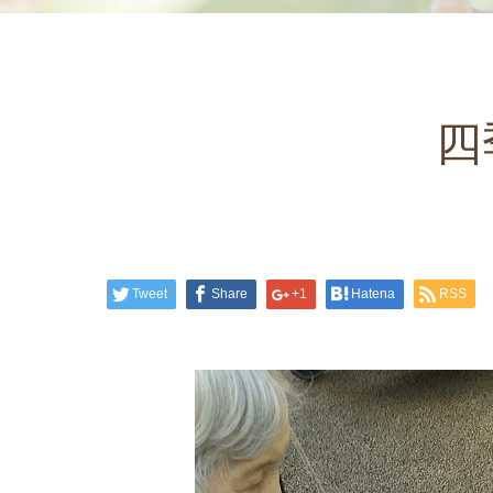
四
Tweet
Share
+1
Hatena
RSS