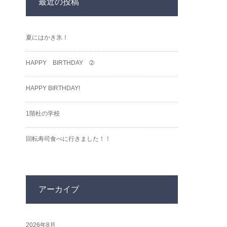
最近の投稿
夏にはかき氷！
HAPPY BIRTHDAY ➁
HAPPY BIRTHDAY!
1階杜の学校
回転寿司食べに行きました！！
アーカイブ
2026年8月