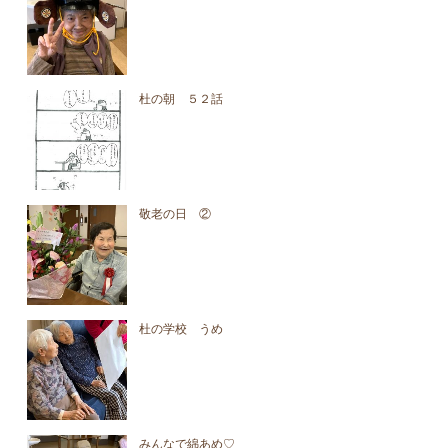
杜の朝 ５２話
敬老の日 ②
杜の学校 うめ
みんなで綿あめ♡