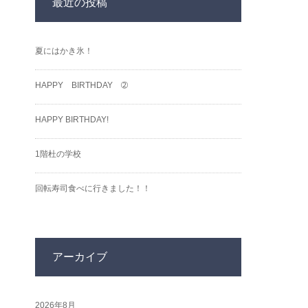
最近の投稿
夏にはかき氷！
HAPPY BIRTHDAY ➁
HAPPY BIRTHDAY!
1階杜の学校
回転寿司食べに行きました！！
アーカイブ
2026年8月