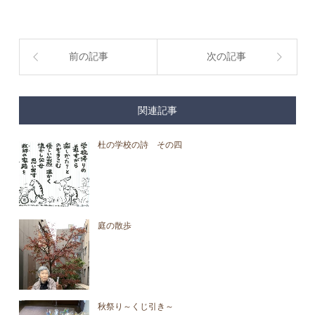
前の記事
次の記事
関連記事
杜の学校の詩 その四
庭の散歩
秋祭り～くじ引き～