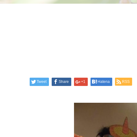
Tweet
Share
+1
Hatena
RSS