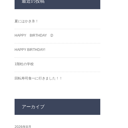
最近の投稿
夏にはかき氷！
HAPPY BIRTHDAY ➁
HAPPY BIRTHDAY!
1階杜の学校
回転寿司食べに行きました！！
アーカイブ
2026年8月