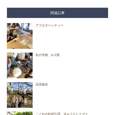
関連記事
アフタヌーンティー
杜の学校 in３階
花見散歩
こぐれの杜紹介③ きゅうりとトマト