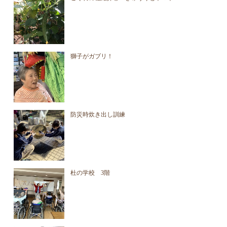
獅子がガブリ！
防災時炊き出し訓練
杜の学校 3階