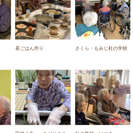
昼ごはん作り
さくら・もみじ杜の学校