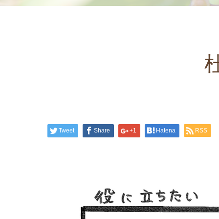
Tweet
Share
+1
Hatena
RSS