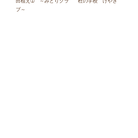
田植え➀ ～みどりクラ
杜の学校 けやき
ブ～