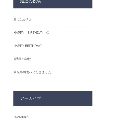
最近の投稿
夏にはかき氷！
HAPPY BIRTHDAY ➁
HAPPY BIRTHDAY!
1階杜の学校
回転寿司食べに行きました！！
アーカイブ
2026年8月