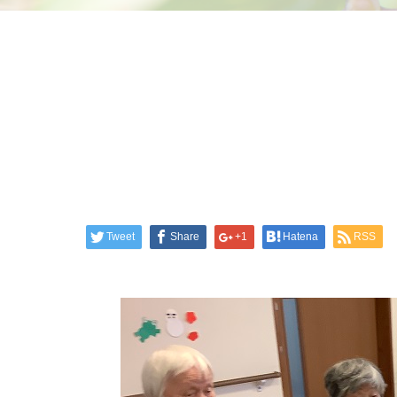
Tweet
Share
+1
Hatena
RSS