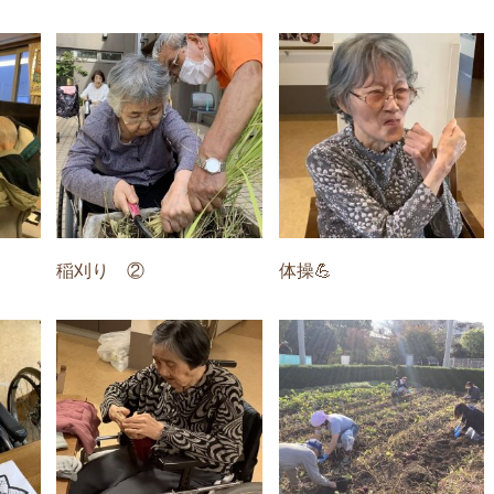
稲刈り ②
体操💪