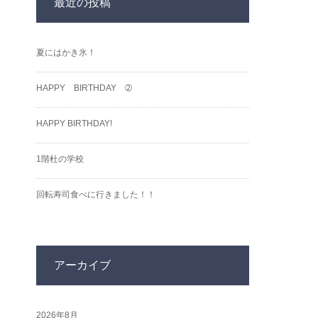
最近の投稿
夏にはかき氷！
HAPPY BIRTHDAY ➁
HAPPY BIRTHDAY!
1階杜の学校
回転寿司食べに行きました！！
アーカイブ
2026年8月