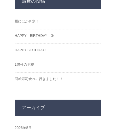
最近の投稿
夏にはかき氷！
HAPPY BIRTHDAY ➁
HAPPY BIRTHDAY!
1階杜の学校
回転寿司食べに行きました！！
アーカイブ
2026年8月