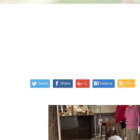
Tweet
Share
+1
Hatena
RSS