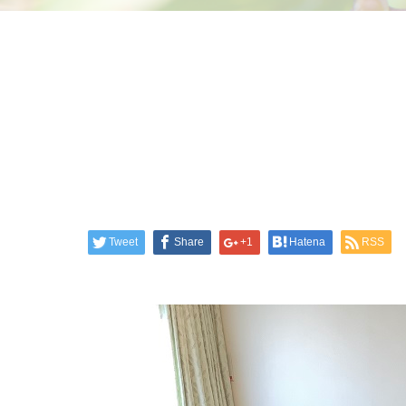
Tweet
Share
+1
Hatena
RSS