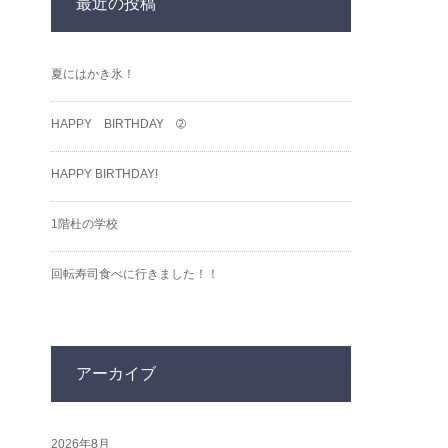
最近の投稿
夏にはかき氷！
HAPPY BIRTHDAY ➁
HAPPY BIRTHDAY!
1階杜の学校
回転寿司食べに行きました！！
アーカイブ
2026年8月