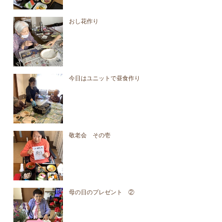
おし花作り
今日はユニットで昼食作り
敬老会 その壱
母の日のプレゼント ②