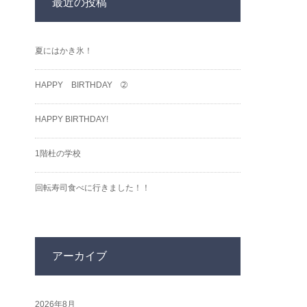
最近の投稿
夏にはかき氷！
HAPPY BIRTHDAY ➁
HAPPY BIRTHDAY!
1階杜の学校
回転寿司食べに行きました！！
アーカイブ
2026年8月