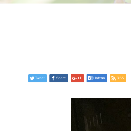
Tweet
Share
+1
Hatena
RSS