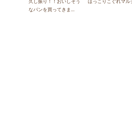
久し振り！！おいしそう
ほっこりこぐれマル
なパンを買ってきま...