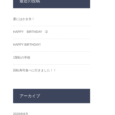
最近の投稿
夏にはかき氷！
HAPPY BIRTHDAY ➁
HAPPY BIRTHDAY!
1階杜の学校
回転寿司食べに行きました！！
アーカイブ
2026年8月