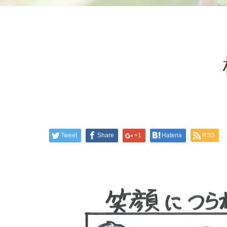
Tweet
Share
+1
Hatena
RSS