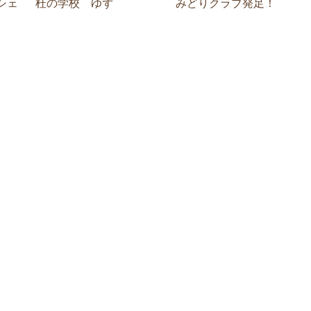
シェ
杜の学校 ゆず
みどりクラブ発足！