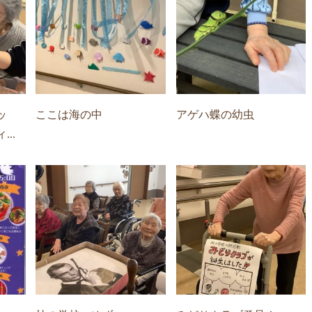
ッ
ここは海の中
アゲハ蝶の幼虫
..