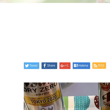
Tweet
Share
+1
Hatena
RSS