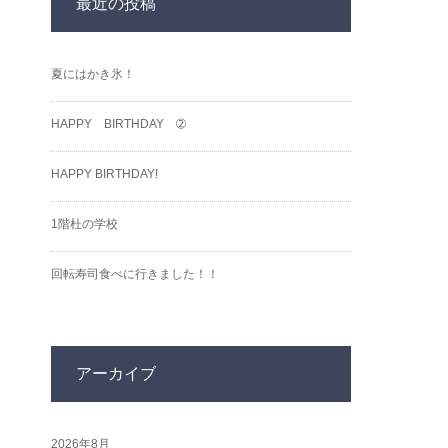
最近の投稿
夏にはかき氷！
HAPPY BIRTHDAY ➁
HAPPY BIRTHDAY!
1階杜の学校
回転寿司食べに行きました！！
アーカイブ
2026年8月