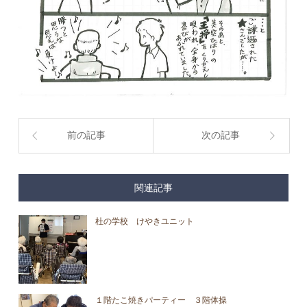
前の記事
次の記事
関連記事
杜の学校 けやきユニット
１階たこ焼きパーティー ３階体操