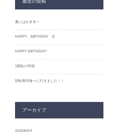
最近の投稿
夏にはかき氷！
HAPPY BIRTHDAY ➁
HAPPY BIRTHDAY!
1階杜の学校
回転寿司食べに行きました！！
アーカイブ
2026年8月