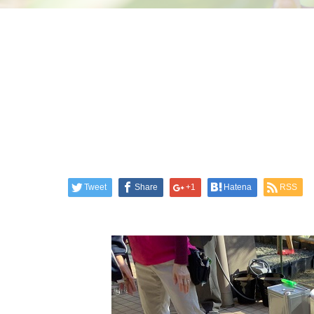
Tweet
Share
+1
Hatena
RSS