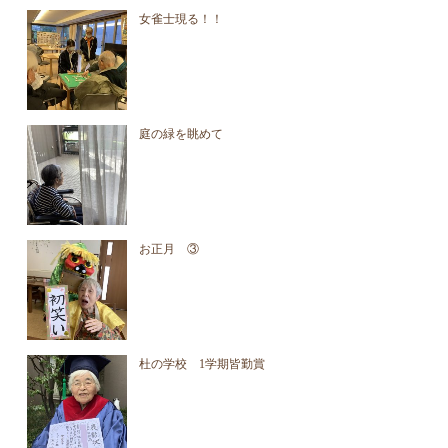
女雀士現る！！
庭の緑を眺めて
お正月 ③
杜の学校 1学期皆勤賞