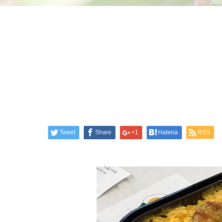
Tweet
Share
+1
Hatena
RSS