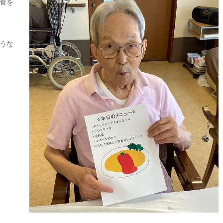
食を
うな