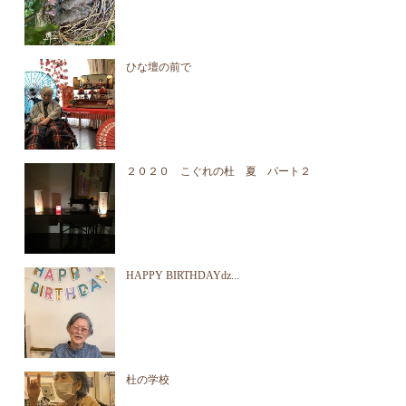
ひな壇の前で
２０２０ こぐれの杜 夏 パート２
HAPPY BIRTHDAYǳ...
杜の学校