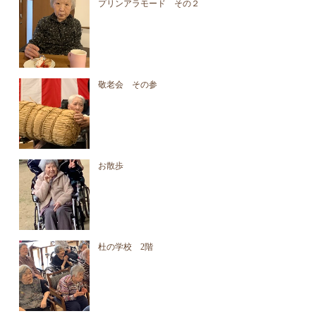
プリンアラモード その２
敬老会 その参
お散歩
杜の学校 2階