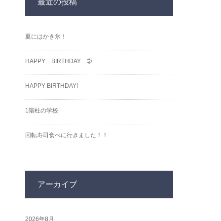
最近の投稿
夏にはかき氷！
HAPPY BIRTHDAY ➁
HAPPY BIRTHDAY!
1階杜の学校
回転寿司食べに行きました！！
アーカイブ
2026年8月