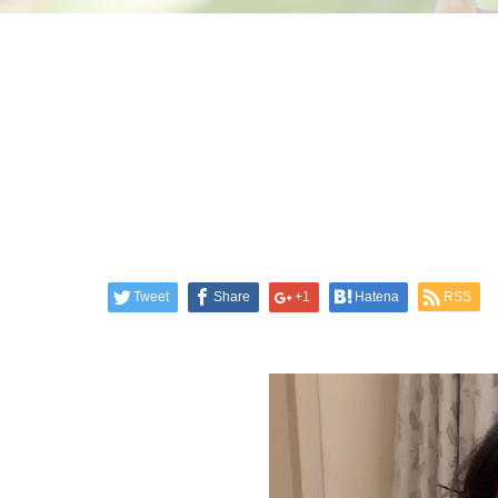
Tweet
Share
+1
Hatena
RSS