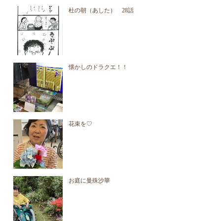
杜の朝（あした） 28話
懐かしのドラクエ！！
花束を♡
お庭に曼殊沙華