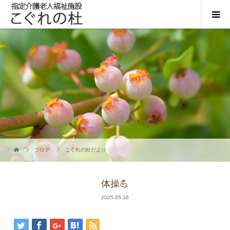
ブログ
こぐれの杜だより
体操💪
2025.05.16