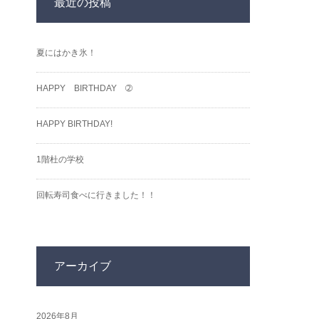
最近の投稿
夏にはかき氷！
HAPPY BIRTHDAY ➁
HAPPY BIRTHDAY!
1階杜の学校
回転寿司食べに行きました！！
アーカイブ
2026年8月