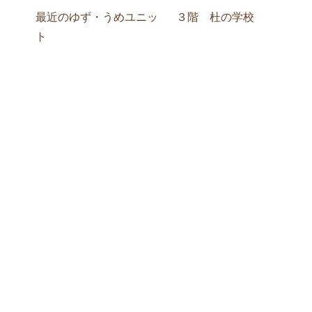
最近のゆず・うめユニッ
３階 杜の学校
ト