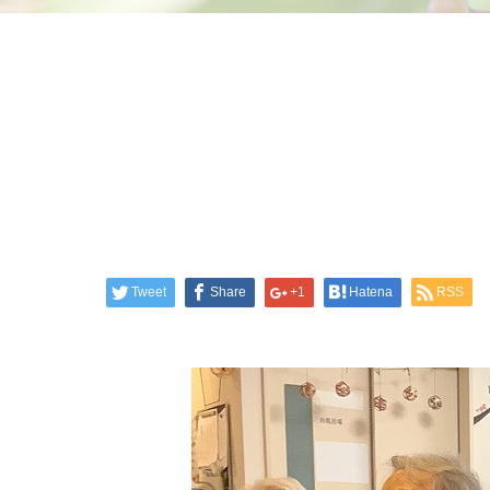
Tweet
Share
+1
Hatena
RSS