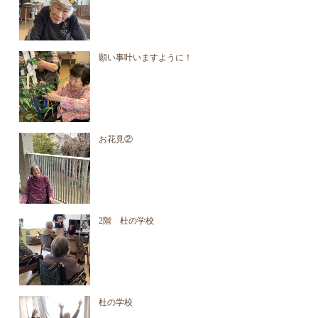
願い事叶いますように！
お花見②
2階 杜の学校
杜の学校