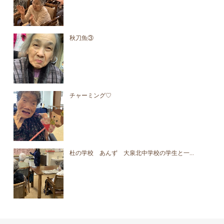
秋刀魚③
チャーミング♡
杜の学校 あんず 大泉北中学校の学生と一...