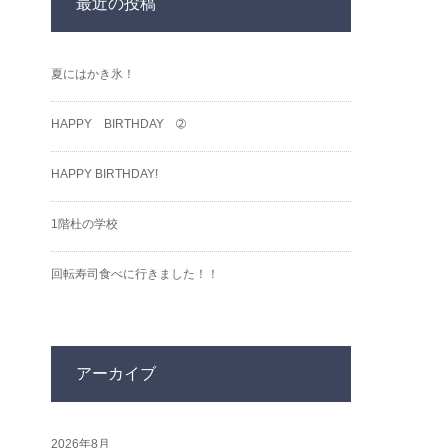
最近の投稿
夏にはかき氷！
HAPPY BIRTHDAY ➁
HAPPY BIRTHDAY!
1階杜の学校
回転寿司食べに行きました！！
アーカイブ
2026年8月