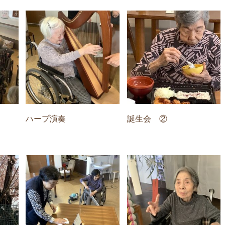
ハープ演奏
誕生会 ②