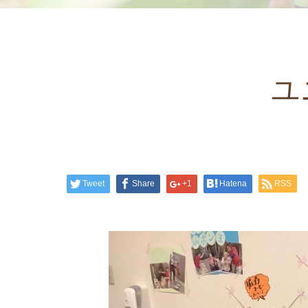
ユ
Tweet
Share
+1
Hatena
RSS