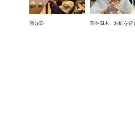
節分②
花や樹木、お庭を背