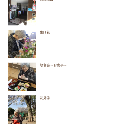
生け花
敬老会～お食事～
花見④