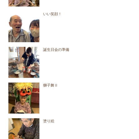
いい笑顔！
誕生日会の準備
獅子舞Ⅱ
塗り絵